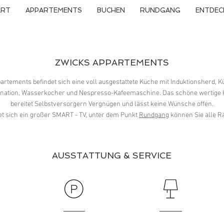
ART
APPARTEMENTS
BUCHEN
RUNDGANG
ENTDEC
DIE ZIMMER
ZWICKS APPARTEMENTS
t. Klicken Sie hier, um Ihren eigenen Text hinzuzufügen und mich zu bearbeiten
partements befindet sich eine voll ausgestattete Küche mit Induktionsherd, 
r doppelklicken Sie, um Ihren Inhalt hinzuzufügen und die Fonts zu ändern. Z
ination, Wasserkocher und Nespresso-Kafeemaschine. Das schöne wertige 
gewünschte Stelle auf Ihrer Seite.
bereitet Selbstversorgern Vergnügen und lässt keine Wünsche offen.
t sich ein großer SMART - TV, unter dem Punkt
Rundgang
können Sie alle R
AUSSTATTUNG & SERVICE