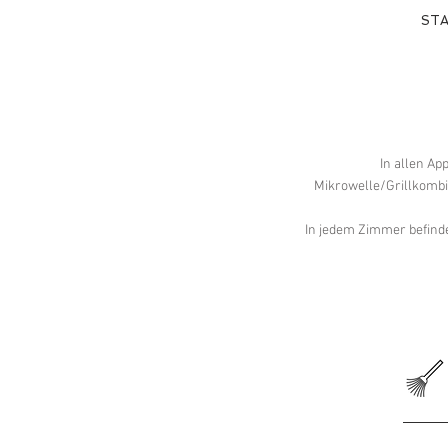
ST
Ich bin ein Textabschnit
In allen Ap
"Text bearbeiten" ode
Mikrowelle/Grillkomb
In jedem Zimmer befinde