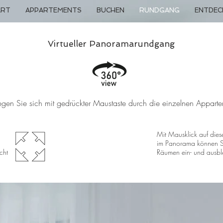
ART
APPARTEMENTS
BUCHEN
RUNDGANG
ENTDEC
Virtueller Panoramarundgang
gen Sie sich mit gedrückter Maustaste durch die einzelnen Appart
Mit Mausklick auf die
im Panorama können S
cht
Räumen ein- und ausb