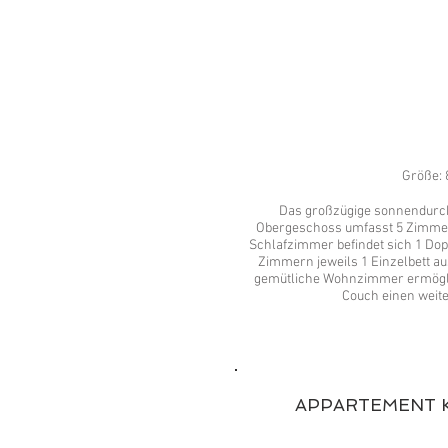
Größe: 
Das großzügige sonnendurch
Obergeschoss umfasst 5 Zimmer
Schlafzimmer befindet sich 1 Dopp
Zimmern jeweils 1 Einzelbett a
gemütliche Wohnzimmer ermögli
Couch einen weite
APPARTEMENT 