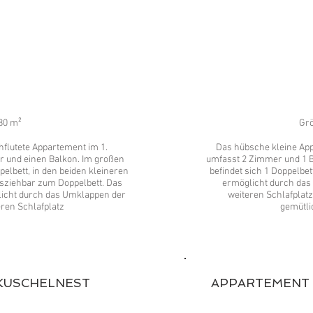
80 m²
Grö
flutete Appartement im 1.
Das hübsche kleine Ap
 und einen Balkon. Im großen
umfasst 2 Zimmer und 1 
elbett, in den beiden kleineren
befindet sich 1 Doppelb
usziehbar zum Doppelbett. Das
ermöglicht durch das
cht durch das Umklappen der
weiteren Schlafplatz
ren Schlafplatz
gemütli
KUSCHELNEST
APPARTEMENT 